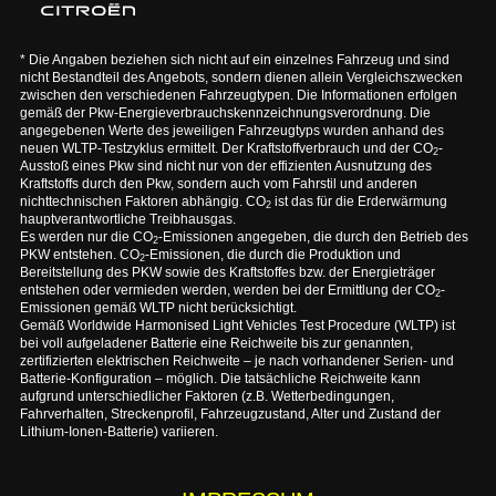
* Die Angaben beziehen sich nicht auf ein einzelnes Fahrzeug und sind
nicht Bestandteil des Angebots, sondern dienen allein Vergleichszwecken
zwischen den verschiedenen Fahrzeugtypen. Die Informationen erfolgen
gemäß der Pkw-Energieverbrauchskennzeichnungsverordnung. Die
angegebenen Werte des jeweiligen Fahrzeugtyps wurden anhand des
neuen WLTP-Testzyklus ermittelt. Der Kraftstoffverbrauch und der CO
-
2
Ausstoß eines Pkw sind nicht nur von der effizienten Ausnutzung des
Kraftstoffs durch den Pkw, sondern auch vom Fahrstil und anderen
nichttechnischen Faktoren abhängig. CO
ist das für die Erderwärmung
2
hauptverantwortliche Treibhausgas.
Es werden nur die CO
-Emissionen angegeben, die durch den Betrieb des
2
PKW entstehen. CO
-Emissionen, die durch die Produktion und
2
Bereitstellung des PKW sowie des Kraftstoffes bzw. der Energieträger
entstehen oder vermieden werden, werden bei der Ermittlung der CO
-
2
Emissionen gemäß WLTP nicht berücksichtigt.
Gemäß Worldwide Harmonised Light Vehicles Test Procedure (WLTP) ist
bei voll aufgeladener Batterie eine Reichweite bis zur genannten,
zertifizierten elektrischen Reichweite – je nach vorhandener Serien- und
Batterie-Konfiguration – möglich. Die tatsächliche Reichweite kann
aufgrund unterschiedlicher Faktoren (z.B. Wetterbedingungen,
Fahrverhalten, Streckenprofil, Fahrzeugzustand, Alter und Zustand der
Lithium-Ionen-Batterie) variieren.