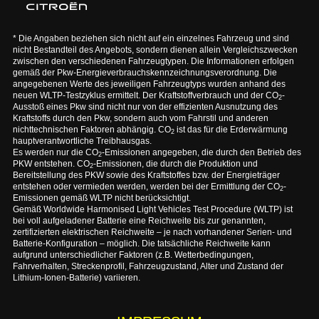
* Die Angaben beziehen sich nicht auf ein einzelnes Fahrzeug und sind
nicht Bestandteil des Angebots, sondern dienen allein Vergleichszwecken
zwischen den verschiedenen Fahrzeugtypen. Die Informationen erfolgen
gemäß der Pkw-Energieverbrauchskennzeichnungsverordnung. Die
angegebenen Werte des jeweiligen Fahrzeugtyps wurden anhand des
neuen WLTP-Testzyklus ermittelt. Der Kraftstoffverbrauch und der CO
-
2
Ausstoß eines Pkw sind nicht nur von der effizienten Ausnutzung des
Kraftstoffs durch den Pkw, sondern auch vom Fahrstil und anderen
nichttechnischen Faktoren abhängig. CO
ist das für die Erderwärmung
2
hauptverantwortliche Treibhausgas.
Es werden nur die CO
-Emissionen angegeben, die durch den Betrieb des
2
PKW entstehen. CO
-Emissionen, die durch die Produktion und
2
Bereitstellung des PKW sowie des Kraftstoffes bzw. der Energieträger
entstehen oder vermieden werden, werden bei der Ermittlung der CO
-
2
Emissionen gemäß WLTP nicht berücksichtigt.
Gemäß Worldwide Harmonised Light Vehicles Test Procedure (WLTP) ist
bei voll aufgeladener Batterie eine Reichweite bis zur genannten,
zertifizierten elektrischen Reichweite – je nach vorhandener Serien- und
Batterie-Konfiguration – möglich. Die tatsächliche Reichweite kann
aufgrund unterschiedlicher Faktoren (z.B. Wetterbedingungen,
Fahrverhalten, Streckenprofil, Fahrzeugzustand, Alter und Zustand der
Lithium-Ionen-Batterie) variieren.