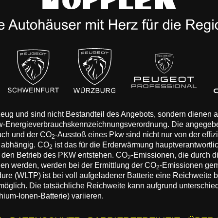
rzeug und sind nicht Bestandteil des Angebots, sondern dienen
Pkw-Energieverbrauchskennzeichnungsverordnung. Die angegeb
auch und der CO
-Ausstoß eines Pkw sind nicht nur von der effi
2
n abhängig. CO
ist das für die Erderwärmung hauptverantwortli
2
 den Betrieb des PKW entstehen. CO
-Emissionen, die durch d
2
eden werden, werden bei der Ermittlung der CO
-Emissionen gem
2
 (WLTP) ist bei voll aufgeladener Batterie eine Reichweite bis
 möglich. Die tatsächliche Reichweite kann aufgrund unterschie
hium-Ionen-Batterie) variieren.