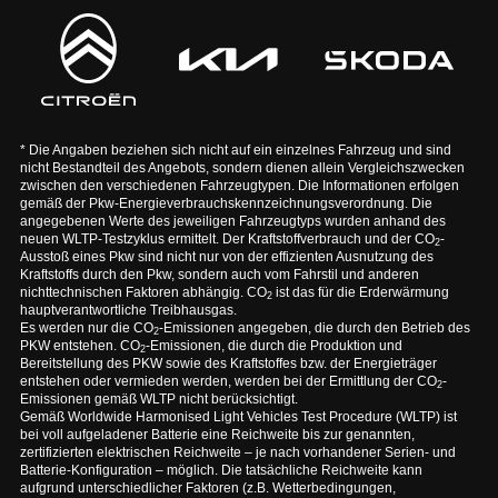
* Die Angaben beziehen sich nicht auf ein einzelnes Fahrzeug und sind
nicht Bestandteil des Angebots, sondern dienen allein Vergleichszwecken
zwischen den verschiedenen Fahrzeugtypen. Die Informationen erfolgen
gemäß der Pkw-Energieverbrauchskennzeichnungsverordnung. Die
angegebenen Werte des jeweiligen Fahrzeugtyps wurden anhand des
neuen WLTP-Testzyklus ermittelt. Der Kraftstoffverbrauch und der CO
-
2
Ausstoß eines Pkw sind nicht nur von der effizienten Ausnutzung des
Kraftstoffs durch den Pkw, sondern auch vom Fahrstil und anderen
nichttechnischen Faktoren abhängig. CO
ist das für die Erderwärmung
2
hauptverantwortliche Treibhausgas.
Es werden nur die CO
-Emissionen angegeben, die durch den Betrieb des
2
PKW entstehen. CO
-Emissionen, die durch die Produktion und
2
Bereitstellung des PKW sowie des Kraftstoffes bzw. der Energieträger
entstehen oder vermieden werden, werden bei der Ermittlung der CO
-
2
Emissionen gemäß WLTP nicht berücksichtigt.
Gemäß Worldwide Harmonised Light Vehicles Test Procedure (WLTP) ist
bei voll aufgeladener Batterie eine Reichweite bis zur genannten,
zertifizierten elektrischen Reichweite – je nach vorhandener Serien- und
Batterie-Konfiguration – möglich. Die tatsächliche Reichweite kann
aufgrund unterschiedlicher Faktoren (z.B. Wetterbedingungen,