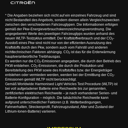
* Die Angaben beziehen sich nicht auf ein einzelnes Fahrzeug und sind
nicht Bestandteil des Angebots, sondern dienen allein Vergleichszwecken
zwischen den verschiedenen Fahrzeugtypen. Die Informationen erfolgen
gemäß der Pkw-Energieverbrauchskennzeichnungsverordnung. Die
angegebenen Werte des jeweiligen Fahrzeugtyps wurden anhand des
neuen WLTP-Testzyklus ermittelt. Der Kraftstoffverbrauch und der CO
-
2
Ausstoß eines Pkw sind nicht nur von der effizienten Ausnutzung des
Kraftstoffs durch den Pkw, sondern auch vom Fahrstil und anderen
nichttechnischen Faktoren abhängig. CO
ist das für die Erderwärmung
2
hauptverantwortliche Treibhausgas.
Es werden nur die CO
-Emissionen angegeben, die durch den Betrieb des
2
PKW entstehen. CO
-Emissionen, die durch die Produktion und
2
Bereitstellung des PKW sowie des Kraftstoffes bzw. der Energieträger
entstehen oder vermieden werden, werden bei der Ermittlung der CO
-
2
Emissionen gemäß WLTP nicht berücksichtigt.
Gemäß Worldwide Harmonised Light Vehicles Test Procedure (WLTP) ist
bei voll aufgeladener Batterie eine Reichweite bis zur genannten,
zertifizierten elektrischen Reichweite – je nach vorhandener Serien- und
Batterie-Konfiguration – möglich. Die tatsächliche Reichweite kann
aufgrund unterschiedlicher Faktoren (z.B. Wetterbedingungen,
Fahrverhalten, Streckenprofil, Fahrzeugzustand, Alter und Zustand der
Lithium-Ionen-Batterie) variieren.