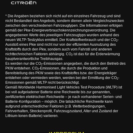
* Die Angaben beziehen sich nicht auf ein einzelnes Fahrzeug und sind
nicht Bestandteil des Angebots, sondern dienen allein Vergleichszwecken
zwischen den verschiedenen Fahrzeugtypen. Die Informationen erfolgen
gemäß der Pkw-Energieverbrauchskennzeichnungsverordnung. Die
angegebenen Werte des jeweiligen Fahrzeugtyps wurden anhand des
neuen WLTP-Testzyklus ermittelt. Der Kraftstoffverbrauch und der CO
-
2
Ausstoß eines Pkw sind nicht nur von der effizienten Ausnutzung des
Kraftstoffs durch den Pkw, sondern auch vom Fahrstil und anderen
nichttechnischen Faktoren abhängig. CO
ist das für die Erderwärmung
2
hauptverantwortliche Treibhausgas.
Es werden nur die CO
-Emissionen angegeben, die durch den Betrieb des
2
PKW entstehen. CO
-Emissionen, die durch die Produktion und
2
Bereitstellung des PKW sowie des Kraftstoffes bzw. der Energieträger
entstehen oder vermieden werden, werden bei der Ermittlung der CO
-
2
Emissionen gemäß WLTP nicht berücksichtigt.
Gemäß Worldwide Harmonised Light Vehicles Test Procedure (WLTP) ist
bei voll aufgeladener Batterie eine Reichweite bis zur genannten,
zertifizierten elektrischen Reichweite – je nach vorhandener Serien- und
Batterie-Konfiguration – möglich. Die tatsächliche Reichweite kann
aufgrund unterschiedlicher Faktoren (z.B. Wetterbedingungen,
Fahrverhalten, Streckenprofil, Fahrzeugzustand, Alter und Zustand der
Lithium-Ionen-Batterie) variieren.