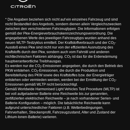
* Die Angaben beziehen sich nicht auf ein einzelnes Fahrzeug und sind
nicht Bestandteil des Angebots, sondern dienen allein Vergleichszwecken
zwischen den verschiedenen Fahrzeugtypen. Die Informationen erfolgen
gemäß der Pkw-Energieverbrauchskennzeichnungsverordnung. Die
angegebenen Werte des jeweiligen Fahrzeugtyps wurden anhand des
neuen WLTP-Testzyklus ermittelt. Der Kraftstoffverbrauch und der CO
-
2
Ausstoß eines Pkw sind nicht nur von der effizienten Ausnutzung des
Kraftstoffs durch den Pkw, sondern auch vom Fahrstil und anderen
nichttechnischen Faktoren abhängig. CO
ist das für die Erderwärmung
2
hauptverantwortliche Treibhausgas.
Es werden nur die CO
-Emissionen angegeben, die durch den Betrieb des
2
PKW entstehen. CO
-Emissionen, die durch die Produktion und
2
Bereitstellung des PKW sowie des Kraftstoffes bzw. der Energieträger
entstehen oder vermieden werden, werden bei der Ermittlung der CO
-
2
Emissionen gemäß WLTP nicht berücksichtigt.
Gemäß Worldwide Harmonised Light Vehicles Test Procedure (WLTP) ist
bei voll aufgeladener Batterie eine Reichweite bis zur genannten,
zertifizierten elektrischen Reichweite – je nach vorhandener Serien- und
Batterie-Konfiguration – möglich. Die tatsächliche Reichweite kann
aufgrund unterschiedlicher Faktoren (z.B. Wetterbedingungen,
Fahrverhalten, Streckenprofil, Fahrzeugzustand, Alter und Zustand der
Lithium-Ionen-Batterie) variieren.