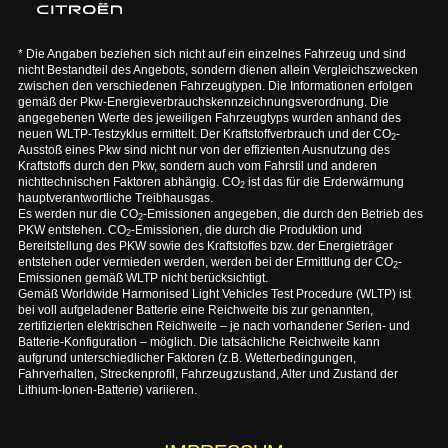
* Die Angaben beziehen sich nicht auf ein einzelnes Fahrzeug und sind
nicht Bestandteil des Angebots, sondern dienen allein Vergleichszwecken
zwischen den verschiedenen Fahrzeugtypen. Die Informationen erfolgen
gemäß der Pkw-Energieverbrauchskennzeichnungsverordnung. Die
angegebenen Werte des jeweiligen Fahrzeugtyps wurden anhand des
neuen WLTP-Testzyklus ermittelt. Der Kraftstoffverbrauch und der CO
-
2
Ausstoß eines Pkw sind nicht nur von der effizienten Ausnutzung des
Kraftstoffs durch den Pkw, sondern auch vom Fahrstil und anderen
nichttechnischen Faktoren abhängig. CO
ist das für die Erderwärmung
2
hauptverantwortliche Treibhausgas.
Es werden nur die CO
-Emissionen angegeben, die durch den Betrieb des
2
PKW entstehen. CO
-Emissionen, die durch die Produktion und
2
Bereitstellung des PKW sowie des Kraftstoffes bzw. der Energieträger
entstehen oder vermieden werden, werden bei der Ermittlung der CO
-
2
Emissionen gemäß WLTP nicht berücksichtigt.
Gemäß Worldwide Harmonised Light Vehicles Test Procedure (WLTP) ist
bei voll aufgeladener Batterie eine Reichweite bis zur genannten,
zertifizierten elektrischen Reichweite – je nach vorhandener Serien- und
Batterie-Konfiguration – möglich. Die tatsächliche Reichweite kann
aufgrund unterschiedlicher Faktoren (z.B. Wetterbedingungen,
Fahrverhalten, Streckenprofil, Fahrzeugzustand, Alter und Zustand der
Lithium-Ionen-Batterie) variieren.