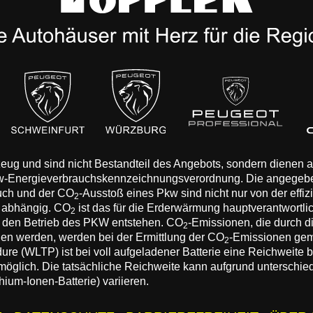
rzeug und sind nicht Bestandteil des Angebots, sondern dienen
Pkw-Energieverbrauchskennzeichnungsverordnung. Die angegeb
auch und der CO
-Ausstoß eines Pkw sind nicht nur von der effi
2
n abhängig. CO
ist das für die Erderwärmung hauptverantwortli
2
 den Betrieb des PKW entstehen. CO
-Emissionen, die durch d
2
eden werden, werden bei der Ermittlung der CO
-Emissionen gem
2
 (WLTP) ist bei voll aufgeladener Batterie eine Reichweite bis
 möglich. Die tatsächliche Reichweite kann aufgrund unterschie
hium-Ionen-Batterie) variieren.