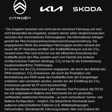
* Die Angaben beziehen sich nicht auf ein einzelnes Fahrzeug und sind
nicht Bestandteil des Angebots, sondern dienen allein Vergleichszwecken
zwischen den verschiedenen Fahrzeugtypen. Die Informationen erfolgen
gemäß der Pkw-Energieverbrauchskennzeichnungsverordnung. Die
angegebenen Werte des jeweiligen Fahrzeugtyps wurden anhand des
neuen WLTP-Testzyklus ermittelt. Der Kraftstoffverbrauch und der CO
-
2
Ausstoß eines Pkw sind nicht nur von der effizienten Ausnutzung des
Kraftstoffs durch den Pkw, sondern auch vom Fahrstil und anderen
nichttechnischen Faktoren abhängig. CO
ist das für die Erderwärmung
2
hauptverantwortliche Treibhausgas.
Es werden nur die CO
-Emissionen angegeben, die durch den Betrieb des
2
PKW entstehen. CO
-Emissionen, die durch die Produktion und
2
Bereitstellung des PKW sowie des Kraftstoffes bzw. der Energieträger
entstehen oder vermieden werden, werden bei der Ermittlung der CO
-
2
Emissionen gemäß WLTP nicht berücksichtigt.
Gemäß Worldwide Harmonised Light Vehicles Test Procedure (WLTP) ist
bei voll aufgeladener Batterie eine Reichweite bis zur genannten,
zertifizierten elektrischen Reichweite – je nach vorhandener Serien- und
Batterie-Konfiguration – möglich. Die tatsächliche Reichweite kann
aufgrund unterschiedlicher Faktoren (z.B. Wetterbedingungen,
Fahrverhalten, Streckenprofil, Fahrzeugzustand, Alter und Zustand der