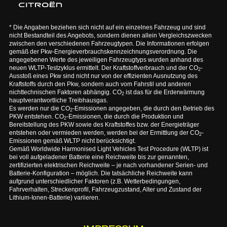
* Die Angaben beziehen sich nicht auf ein einzelnes Fahrzeug und sind
nicht Bestandteil des Angebots, sondern dienen allein Vergleichszwecken
zwischen den verschiedenen Fahrzeugtypen. Die Informationen erfolgen
gemäß der Pkw-Energieverbrauchskennzeichnungsverordnung. Die
angegebenen Werte des jeweiligen Fahrzeugtyps wurden anhand des
neuen WLTP-Testzyklus ermittelt. Der Kraftstoffverbrauch und der CO
-
2
Ausstoß eines Pkw sind nicht nur von der effizienten Ausnutzung des
Kraftstoffs durch den Pkw, sondern auch vom Fahrstil und anderen
nichttechnischen Faktoren abhängig. CO
ist das für die Erderwärmung
2
hauptverantwortliche Treibhausgas.
Es werden nur die CO
-Emissionen angegeben, die durch den Betrieb des
2
PKW entstehen. CO
-Emissionen, die durch die Produktion und
2
Bereitstellung des PKW sowie des Kraftstoffes bzw. der Energieträger
entstehen oder vermieden werden, werden bei der Ermittlung der CO
-
2
Emissionen gemäß WLTP nicht berücksichtigt.
Gemäß Worldwide Harmonised Light Vehicles Test Procedure (WLTP) ist
bei voll aufgeladener Batterie eine Reichweite bis zur genannten,
zertifizierten elektrischen Reichweite – je nach vorhandener Serien- und
Batterie-Konfiguration – möglich. Die tatsächliche Reichweite kann
aufgrund unterschiedlicher Faktoren (z.B. Wetterbedingungen,
Fahrverhalten, Streckenprofil, Fahrzeugzustand, Alter und Zustand der
Lithium-Ionen-Batterie) variieren.