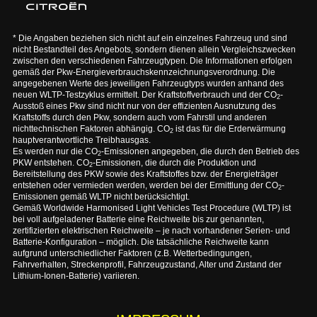
* Die Angaben beziehen sich nicht auf ein einzelnes Fahrzeug und sind
nicht Bestandteil des Angebots, sondern dienen allein Vergleichszwecken
zwischen den verschiedenen Fahrzeugtypen. Die Informationen erfolgen
gemäß der Pkw-Energieverbrauchskennzeichnungsverordnung. Die
angegebenen Werte des jeweiligen Fahrzeugtyps wurden anhand des
neuen WLTP-Testzyklus ermittelt. Der Kraftstoffverbrauch und der CO
-
2
Ausstoß eines Pkw sind nicht nur von der effizienten Ausnutzung des
Kraftstoffs durch den Pkw, sondern auch vom Fahrstil und anderen
nichttechnischen Faktoren abhängig. CO
ist das für die Erderwärmung
2
hauptverantwortliche Treibhausgas.
Es werden nur die CO
-Emissionen angegeben, die durch den Betrieb des
2
PKW entstehen. CO
-Emissionen, die durch die Produktion und
2
Bereitstellung des PKW sowie des Kraftstoffes bzw. der Energieträger
entstehen oder vermieden werden, werden bei der Ermittlung der CO
-
2
Emissionen gemäß WLTP nicht berücksichtigt.
Gemäß Worldwide Harmonised Light Vehicles Test Procedure (WLTP) ist
bei voll aufgeladener Batterie eine Reichweite bis zur genannten,
zertifizierten elektrischen Reichweite – je nach vorhandener Serien- und
Batterie-Konfiguration – möglich. Die tatsächliche Reichweite kann
aufgrund unterschiedlicher Faktoren (z.B. Wetterbedingungen,
Fahrverhalten, Streckenprofil, Fahrzeugzustand, Alter und Zustand der
Lithium-Ionen-Batterie) variieren.