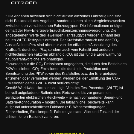
* Die Angaben beziehen sich nicht auf ein einzelnes Fahrzeug und sind
nicht Bestandteil des Angebots, sondern dienen allein Vergleichszwecken
zwischen den verschiedenen Fahrzeugtypen. Die Informationen erfolgen
gemäß der Pkw-Energieverbrauchskennzeichnungsverordnung. Die
angegebenen Werte des jeweiligen Fahrzeugtyps wurden anhand des
neuen WLTP-Testzyklus ermittelt. Der Kraftstoffverbrauch und der CO
-
2
Ausstoß eines Pkw sind nicht nur von der effizienten Ausnutzung des
Kraftstoffs durch den Pkw, sondern auch vom Fahrstil und anderen
nichttechnischen Faktoren abhängig. CO
ist das für die Erderwärmung
2
hauptverantwortliche Treibhausgas.
Es werden nur die CO
-Emissionen angegeben, die durch den Betrieb des
2
PKW entstehen. CO
-Emissionen, die durch die Produktion und
2
Bereitstellung des PKW sowie des Kraftstoffes bzw. der Energieträger
entstehen oder vermieden werden, werden bei der Ermittlung der CO
-
2
Emissionen gemäß WLTP nicht berücksichtigt.
Gemäß Worldwide Harmonised Light Vehicles Test Procedure (WLTP) ist
bei voll aufgeladener Batterie eine Reichweite bis zur genannten,
zertifizierten elektrischen Reichweite – je nach vorhandener Serien- und
Batterie-Konfiguration – möglich. Die tatsächliche Reichweite kann
aufgrund unterschiedlicher Faktoren (z.B. Wetterbedingungen,
Fahrverhalten, Streckenprofil, Fahrzeugzustand, Alter und Zustand der
Lithium-Ionen-Batterie) variieren.