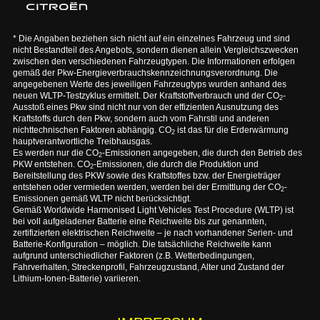
* Die Angaben beziehen sich nicht auf ein einzelnes Fahrzeug und sind
nicht Bestandteil des Angebots, sondern dienen allein Vergleichszwecken
zwischen den verschiedenen Fahrzeugtypen. Die Informationen erfolgen
gemäß der Pkw-Energieverbrauchskennzeichnungsverordnung. Die
angegebenen Werte des jeweiligen Fahrzeugtyps wurden anhand des
neuen WLTP-Testzyklus ermittelt. Der Kraftstoffverbrauch und der CO
-
2
Ausstoß eines Pkw sind nicht nur von der effizienten Ausnutzung des
Kraftstoffs durch den Pkw, sondern auch vom Fahrstil und anderen
nichttechnischen Faktoren abhängig. CO
ist das für die Erderwärmung
2
hauptverantwortliche Treibhausgas.
Es werden nur die CO
-Emissionen angegeben, die durch den Betrieb des
2
PKW entstehen. CO
-Emissionen, die durch die Produktion und
2
Bereitstellung des PKW sowie des Kraftstoffes bzw. der Energieträger
entstehen oder vermieden werden, werden bei der Ermittlung der CO
-
2
Emissionen gemäß WLTP nicht berücksichtigt.
Gemäß Worldwide Harmonised Light Vehicles Test Procedure (WLTP) ist
bei voll aufgeladener Batterie eine Reichweite bis zur genannten,
zertifizierten elektrischen Reichweite – je nach vorhandener Serien- und
Batterie-Konfiguration – möglich. Die tatsächliche Reichweite kann
aufgrund unterschiedlicher Faktoren (z.B. Wetterbedingungen,
Fahrverhalten, Streckenprofil, Fahrzeugzustand, Alter und Zustand der
Lithium-Ionen-Batterie) variieren.