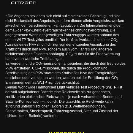
* Die Angaben beziehen sich nicht auf ein einzelnes Fahrzeug und sind
nicht Bestandteil des Angebots, sondern dienen allein Vergleichszwecken
zwischen den verschiedenen Fahrzeugtypen. Die Informationen erfolgen
gemäß der Pkw-Energieverbrauchskennzeichnungsverordnung. Die
angegebenen Werte des jeweiligen Fahrzeugtyps wurden anhand des
neuen WLTP-Testzyklus ermittelt. Der Kraftstoffverbrauch und der CO
-
2
Ausstoß eines Pkw sind nicht nur von der effizienten Ausnutzung des
Kraftstoffs durch den Pkw, sondern auch vom Fahrstil und anderen
nichttechnischen Faktoren abhängig. CO
ist das für die Erderwärmung
2
hauptverantwortliche Treibhausgas.
Es werden nur die CO
-Emissionen angegeben, die durch den Betrieb des
2
PKW entstehen. CO
-Emissionen, die durch die Produktion und
2
Bereitstellung des PKW sowie des Kraftstoffes bzw. der Energieträger
entstehen oder vermieden werden, werden bei der Ermittlung der CO
-
2
Emissionen gemäß WLTP nicht berücksichtigt.
Gemäß Worldwide Harmonised Light Vehicles Test Procedure (WLTP) ist
bei voll aufgeladener Batterie eine Reichweite bis zur genannten,
zertifizierten elektrischen Reichweite – je nach vorhandener Serien- und
Batterie-Konfiguration – möglich. Die tatsächliche Reichweite kann
aufgrund unterschiedlicher Faktoren (z.B. Wetterbedingungen,
Fahrverhalten, Streckenprofil, Fahrzeugzustand, Alter und Zustand der
Lithium-Ionen-Batterie) variieren.