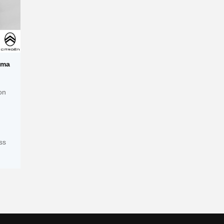
ima
on
ss