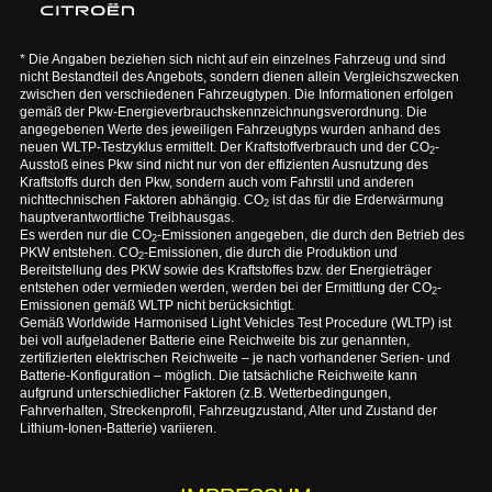
* Die Angaben beziehen sich nicht auf ein einzelnes Fahrzeug und sind
nicht Bestandteil des Angebots, sondern dienen allein Vergleichszwecken
zwischen den verschiedenen Fahrzeugtypen. Die Informationen erfolgen
gemäß der Pkw-Energieverbrauchskennzeichnungsverordnung. Die
angegebenen Werte des jeweiligen Fahrzeugtyps wurden anhand des
neuen WLTP-Testzyklus ermittelt. Der Kraftstoffverbrauch und der CO
-
2
Ausstoß eines Pkw sind nicht nur von der effizienten Ausnutzung des
Kraftstoffs durch den Pkw, sondern auch vom Fahrstil und anderen
nichttechnischen Faktoren abhängig. CO
ist das für die Erderwärmung
2
hauptverantwortliche Treibhausgas.
Es werden nur die CO
-Emissionen angegeben, die durch den Betrieb des
2
PKW entstehen. CO
-Emissionen, die durch die Produktion und
2
Bereitstellung des PKW sowie des Kraftstoffes bzw. der Energieträger
entstehen oder vermieden werden, werden bei der Ermittlung der CO
-
2
Emissionen gemäß WLTP nicht berücksichtigt.
Gemäß Worldwide Harmonised Light Vehicles Test Procedure (WLTP) ist
bei voll aufgeladener Batterie eine Reichweite bis zur genannten,
zertifizierten elektrischen Reichweite – je nach vorhandener Serien- und
Batterie-Konfiguration – möglich. Die tatsächliche Reichweite kann
aufgrund unterschiedlicher Faktoren (z.B. Wetterbedingungen,
Fahrverhalten, Streckenprofil, Fahrzeugzustand, Alter und Zustand der
Lithium-Ionen-Batterie) variieren.