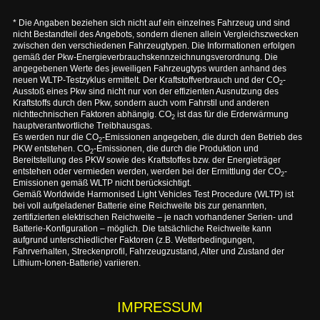
* Die Angaben beziehen sich nicht auf ein einzelnes Fahrzeug und sind
nicht Bestandteil des Angebots, sondern dienen allein Vergleichszwecken
zwischen den verschiedenen Fahrzeugtypen. Die Informationen erfolgen
gemäß der Pkw-Energieverbrauchskennzeichnungsverordnung. Die
angegebenen Werte des jeweiligen Fahrzeugtyps wurden anhand des
neuen WLTP-Testzyklus ermittelt. Der Kraftstoffverbrauch und der CO
-
2
Ausstoß eines Pkw sind nicht nur von der effizienten Ausnutzung des
Kraftstoffs durch den Pkw, sondern auch vom Fahrstil und anderen
nichttechnischen Faktoren abhängig. CO
ist das für die Erderwärmung
2
hauptverantwortliche Treibhausgas.
Es werden nur die CO
-Emissionen angegeben, die durch den Betrieb des
2
PKW entstehen. CO
-Emissionen, die durch die Produktion und
2
Bereitstellung des PKW sowie des Kraftstoffes bzw. der Energieträger
entstehen oder vermieden werden, werden bei der Ermittlung der CO
-
2
Emissionen gemäß WLTP nicht berücksichtigt.
Gemäß Worldwide Harmonised Light Vehicles Test Procedure (WLTP) ist
bei voll aufgeladener Batterie eine Reichweite bis zur genannten,
zertifizierten elektrischen Reichweite – je nach vorhandener Serien- und
Batterie-Konfiguration – möglich. Die tatsächliche Reichweite kann
aufgrund unterschiedlicher Faktoren (z.B. Wetterbedingungen,
Fahrverhalten, Streckenprofil, Fahrzeugzustand, Alter und Zustand der
Lithium-Ionen-Batterie) variieren.
IMPRESSUM