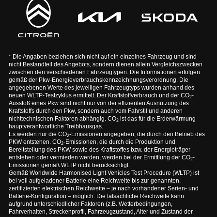
* Die Angaben beziehen sich nicht auf ein einzelnes Fahrzeug und sind
nicht Bestandteil des Angebots, sondern dienen allein Vergleichszwecken
zwischen den verschiedenen Fahrzeugtypen. Die Informationen erfolgen
gemäß der Pkw-Energieverbrauchskennzeichnungsverordnung. Die
angegebenen Werte des jeweiligen Fahrzeugtyps wurden anhand des
neuen WLTP-Testzyklus ermittelt. Der Kraftstoffverbrauch und der CO
-
2
Ausstoß eines Pkw sind nicht nur von der effizienten Ausnutzung des
Kraftstoffs durch den Pkw, sondern auch vom Fahrstil und anderen
nichttechnischen Faktoren abhängig. CO
ist das für die Erderwärmung
2
hauptverantwortliche Treibhausgas.
Es werden nur die CO
-Emissionen angegeben, die durch den Betrieb des
2
PKW entstehen. CO
-Emissionen, die durch die Produktion und
2
Bereitstellung des PKW sowie des Kraftstoffes bzw. der Energieträger
entstehen oder vermieden werden, werden bei der Ermittlung der CO
-
2
Emissionen gemäß WLTP nicht berücksichtigt.
Gemäß Worldwide Harmonised Light Vehicles Test Procedure (WLTP) ist
bei voll aufgeladener Batterie eine Reichweite bis zur genannten,
zertifizierten elektrischen Reichweite – je nach vorhandener Serien- und
Batterie-Konfiguration – möglich. Die tatsächliche Reichweite kann
aufgrund unterschiedlicher Faktoren (z.B. Wetterbedingungen,
Fahrverhalten, Streckenprofil, Fahrzeugzustand, Alter und Zustand der