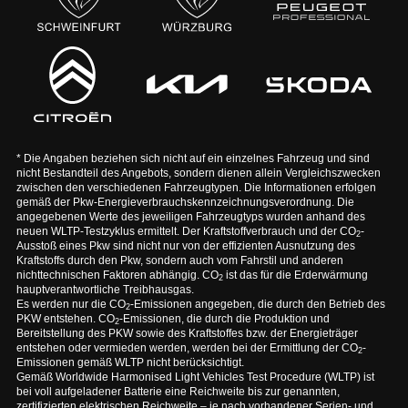
* Die Angaben beziehen sich nicht auf ein einzelnes Fahrzeug und sind
nicht Bestandteil des Angebots, sondern dienen allein Vergleichszwecken
zwischen den verschiedenen Fahrzeugtypen. Die Informationen erfolgen
gemäß der Pkw-Energieverbrauchskennzeichnungsverordnung. Die
angegebenen Werte des jeweiligen Fahrzeugtyps wurden anhand des
neuen WLTP-Testzyklus ermittelt. Der Kraftstoffverbrauch und der CO
-
2
Ausstoß eines Pkw sind nicht nur von der effizienten Ausnutzung des
Kraftstoffs durch den Pkw, sondern auch vom Fahrstil und anderen
nichttechnischen Faktoren abhängig. CO
ist das für die Erderwärmung
2
hauptverantwortliche Treibhausgas.
Es werden nur die CO
-Emissionen angegeben, die durch den Betrieb des
2
PKW entstehen. CO
-Emissionen, die durch die Produktion und
2
Bereitstellung des PKW sowie des Kraftstoffes bzw. der Energieträger
entstehen oder vermieden werden, werden bei der Ermittlung der CO
-
2
Emissionen gemäß WLTP nicht berücksichtigt.
Gemäß Worldwide Harmonised Light Vehicles Test Procedure (WLTP) ist
bei voll aufgeladener Batterie eine Reichweite bis zur genannten,
zertifizierten elektrischen Reichweite – je nach vorhandener Serien- und