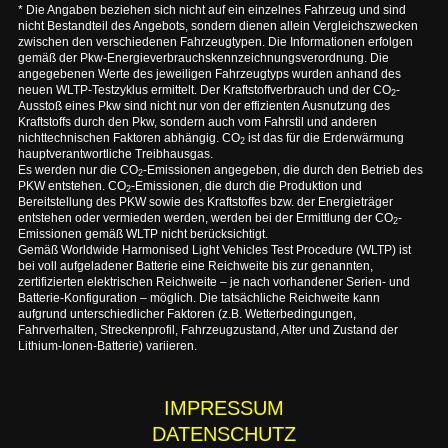
* Die Angaben beziehen sich nicht auf ein einzelnes Fahrzeug und sind
nicht Bestandteil des Angebots, sondern dienen allein Vergleichszwecken
zwischen den verschiedenen Fahrzeugtypen. Die Informationen erfolgen
gemäß der Pkw-Energieverbrauchskennzeichnungsverordnung. Die
angegebenen Werte des jeweiligen Fahrzeugtyps wurden anhand des
neuen WLTP-Testzyklus ermittelt. Der Kraftstoffverbrauch und der CO
-
2
Ausstoß eines Pkw sind nicht nur von der effizienten Ausnutzung des
Kraftstoffs durch den Pkw, sondern auch vom Fahrstil und anderen
nichttechnischen Faktoren abhängig. CO
ist das für die Erderwärmung
2
hauptverantwortliche Treibhausgas.
Es werden nur die CO
-Emissionen angegeben, die durch den Betrieb des
2
PKW entstehen. CO
-Emissionen, die durch die Produktion und
2
Bereitstellung des PKW sowie des Kraftstoffes bzw. der Energieträger
entstehen oder vermieden werden, werden bei der Ermittlung der CO
-
2
Emissionen gemäß WLTP nicht berücksichtigt.
Gemäß Worldwide Harmonised Light Vehicles Test Procedure (WLTP) ist
bei voll aufgeladener Batterie eine Reichweite bis zur genannten,
zertifizierten elektrischen Reichweite – je nach vorhandener Serien- und
Batterie-Konfiguration – möglich. Die tatsächliche Reichweite kann
aufgrund unterschiedlicher Faktoren (z.B. Wetterbedingungen,
Fahrverhalten, Streckenprofil, Fahrzeugzustand, Alter und Zustand der
Lithium-Ionen-Batterie) variieren.
IMPRESSUM
DATENSCHUTZ