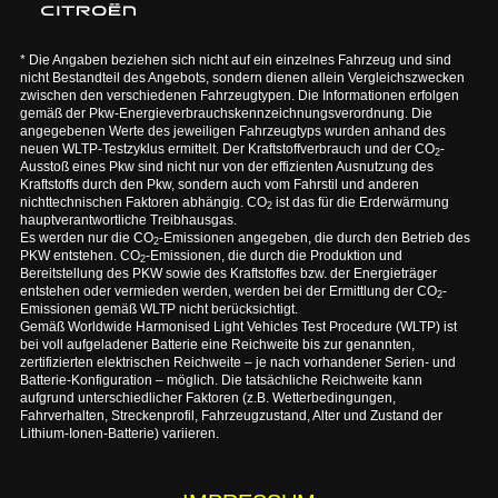
* Die Angaben beziehen sich nicht auf ein einzelnes Fahrzeug und sind
nicht Bestandteil des Angebots, sondern dienen allein Vergleichszwecken
zwischen den verschiedenen Fahrzeugtypen. Die Informationen erfolgen
gemäß der Pkw-Energieverbrauchskennzeichnungsverordnung. Die
angegebenen Werte des jeweiligen Fahrzeugtyps wurden anhand des
neuen WLTP-Testzyklus ermittelt. Der Kraftstoffverbrauch und der CO
-
2
Ausstoß eines Pkw sind nicht nur von der effizienten Ausnutzung des
Kraftstoffs durch den Pkw, sondern auch vom Fahrstil und anderen
nichttechnischen Faktoren abhängig. CO
ist das für die Erderwärmung
2
hauptverantwortliche Treibhausgas.
Es werden nur die CO
-Emissionen angegeben, die durch den Betrieb des
2
PKW entstehen. CO
-Emissionen, die durch die Produktion und
2
Bereitstellung des PKW sowie des Kraftstoffes bzw. der Energieträger
entstehen oder vermieden werden, werden bei der Ermittlung der CO
-
2
Emissionen gemäß WLTP nicht berücksichtigt.
Gemäß Worldwide Harmonised Light Vehicles Test Procedure (WLTP) ist
bei voll aufgeladener Batterie eine Reichweite bis zur genannten,
zertifizierten elektrischen Reichweite – je nach vorhandener Serien- und
Batterie-Konfiguration – möglich. Die tatsächliche Reichweite kann
aufgrund unterschiedlicher Faktoren (z.B. Wetterbedingungen,
Fahrverhalten, Streckenprofil, Fahrzeugzustand, Alter und Zustand der
Lithium-Ionen-Batterie) variieren.