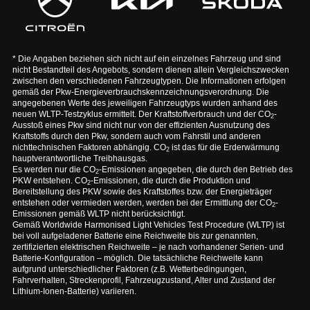
* Die Angaben beziehen sich nicht auf ein einzelnes Fahrzeug und sind
nicht Bestandteil des Angebots, sondern dienen allein Vergleichszwecken
zwischen den verschiedenen Fahrzeugtypen. Die Informationen erfolgen
gemäß der Pkw-Energieverbrauchskennzeichnungsverordnung. Die
angegebenen Werte des jeweiligen Fahrzeugtyps wurden anhand des
neuen WLTP-Testzyklus ermittelt. Der Kraftstoffverbrauch und der CO
-
2
Ausstoß eines Pkw sind nicht nur von der effizienten Ausnutzung des
Kraftstoffs durch den Pkw, sondern auch vom Fahrstil und anderen
nichttechnischen Faktoren abhängig. CO
ist das für die Erderwärmung
2
hauptverantwortliche Treibhausgas.
Es werden nur die CO
-Emissionen angegeben, die durch den Betrieb des
2
PKW entstehen. CO
-Emissionen, die durch die Produktion und
2
Bereitstellung des PKW sowie des Kraftstoffes bzw. der Energieträger
entstehen oder vermieden werden, werden bei der Ermittlung der CO
-
2
Emissionen gemäß WLTP nicht berücksichtigt.
Gemäß Worldwide Harmonised Light Vehicles Test Procedure (WLTP) ist
bei voll aufgeladener Batterie eine Reichweite bis zur genannten,
zertifizierten elektrischen Reichweite – je nach vorhandener Serien- und
Batterie-Konfiguration – möglich. Die tatsächliche Reichweite kann
aufgrund unterschiedlicher Faktoren (z.B. Wetterbedingungen,
Fahrverhalten, Streckenprofil, Fahrzeugzustand, Alter und Zustand der
Lithium-Ionen-Batterie) variieren.