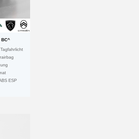
^ BC^
Tagfahrlicht
rairbag
rung
mat
 ABS ESP