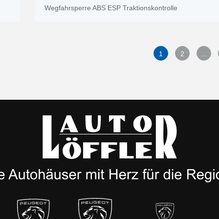
Wegfahrsperre ABS ESP Traktionskontrolle
1
2
…