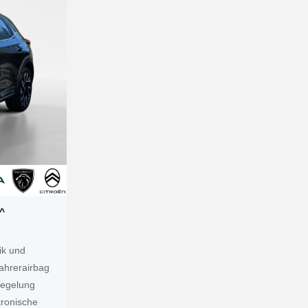
^
ik und
ahrerairbag
iegelung
ronische