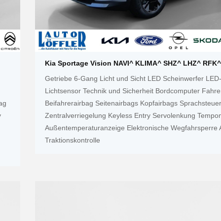
Kia Sportage Vision NAVI^ KLIMA^ SHZ^ LHZ^ RFK
Getriebe 6-Gang Licht und Sicht LED Scheinwerfer LED-
Lichtsensor Technik und Sicherheit Bordcomputer Fahre
ag
Beifahrerairbag Seitenairbags Kopfairbags Sprachsteue
y
Zentralverriegelung Keyless Entry Servolenkung Tempo
Außentemperaturanzeige Elektronische Wegfahrsperre
Traktionskontrolle