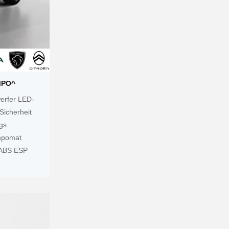
MPO^
werfer LED-
Sicherheit
gs
mpomat
 ABS ESP