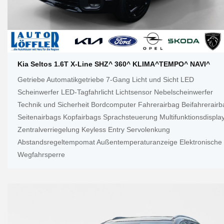
Kia Seltos 1.6T X-Line SHZ^ 360^ KLIMA^TEMPO^ NAVI^
Getriebe Automatikgetriebe 7-Gang Licht und Sicht LED
Scheinwerfer LED-Tagfahrlicht Lichtsensor Nebelscheinwerfer
Technik und Sicherheit Bordcomputer Fahrerairbag Beifahrerairb
Seitenairbags Kopfairbags Sprachsteuerung Multifunktionsdispla
Zentralverriegelung Keyless Entry Servolenkung
Abstandsregeltempomat Außentemperaturanzeige Elektronische
Wegfahrsperre