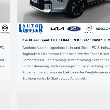
Kia XCeed Spirit 1.6T KLIMA^ RFK^ SHZ^ NAVI^ TE
LED
Getriebe Automatikgetriebe Licht und Sicht LED Schein
Tagfahrlicht Lichtsensor Nebelscheinwerfer Technik und 
und
Bordcomputer Fahrerairbag Beifahrerairbag Seitenairba
ive
Sprachsteuerung Zentralverriegelung Servolenkung Te
Außentemperaturanzeige Elektronische Wegfahrsperre
Traktionskontrolle Start-/Stopp Automatik