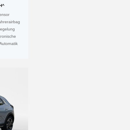
KH^
sensor
ahrerairbag
iegelung
ronische
 Automatik