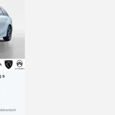
) S
r
ektronisch