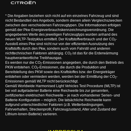
* Die Angaben beziehen sich nicht auf ein einzelnes Fahrzeug und sind
nicht Bestandteil des Angebots, sondern dienen allein Vergleichszwecken
zwischen den verschiedenen Fahrzeugtypen. Die Informationen erfolgen
gemäß der Pkw-Energieverbrauchskennzeichnungsverordnung. Die
angegebenen Werte des jeweiligen Fahrzeugtyps wurden anhand des
neuen WLTP-Testzyklus ermittelt. Der Kraftstoffverbrauch und der CO
-
2
Ausstoß eines Pkw sind nicht nur von der effizienten Ausnutzung des
Kraftstoffs durch den Pkw, sondern auch vom Fahrstil und anderen
nichttechnischen Faktoren abhängig. CO
ist das für die Erderwärmung
2
hauptverantwortliche Treibhausgas.
Es werden nur die CO
-Emissionen angegeben, die durch den Betrieb des
2
PKW entstehen. CO
-Emissionen, die durch die Produktion und
2
Bereitstellung des PKW sowie des Kraftstoffes bzw. der Energieträger
entstehen oder vermieden werden, werden bei der Ermittlung der CO
-
2
Emissionen gemäß WLTP nicht berücksichtigt.
Gemäß Worldwide Harmonised Light Vehicles Test Procedure (WLTP) ist
bei voll aufgeladener Batterie eine Reichweite bis zur genannten,
zertifizierten elektrischen Reichweite – je nach vorhandener Serien- und
Batterie-Konfiguration – möglich. Die tatsächliche Reichweite kann
aufgrund unterschiedlicher Faktoren (z.B. Wetterbedingungen,
Fahrverhalten, Streckenprofil, Fahrzeugzustand, Alter und Zustand der
Lithium-Ionen-Batterie) variieren.