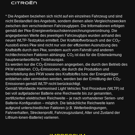
* Die Angaben beziehen sich nicht auf ein einzelnes Fahrzeug und sind
nicht Bestandteil des Angebots, sondern dienen allein Vergleichszwecken
zwischen den verschiedenen Fahrzeugtypen. Die Informationen erfolgen
gemäß der Pkw-Energieverbrauchskennzeichnungsverordnung. Die
angegebenen Werte des jeweiligen Fahrzeugtyps wurden anhand des
neuen WLTP-Testzyklus ermittelt. Der Kraftstoffverbrauch und der CO
-
2
Ausstoß eines Pkw sind nicht nur von der effizienten Ausnutzung des
Kraftstoffs durch den Pkw, sondern auch vom Fahrstil und anderen
nichttechnischen Faktoren abhängig. CO
ist das für die Erderwärmung
2
hauptverantwortliche Treibhausgas.
Es werden nur die CO
-Emissionen angegeben, die durch den Betrieb des
2
PKW entstehen. CO
-Emissionen, die durch die Produktion und
2
Bereitstellung des PKW sowie des Kraftstoffes bzw. der Energieträger
entstehen oder vermieden werden, werden bei der Ermittlung der CO
-
2
Emissionen gemäß WLTP nicht berücksichtigt.
Gemäß Worldwide Harmonised Light Vehicles Test Procedure (WLTP) ist
bei voll aufgeladener Batterie eine Reichweite bis zur genannten,
zertifizierten elektrischen Reichweite – je nach vorhandener Serien- und
Batterie-Konfiguration – möglich. Die tatsächliche Reichweite kann
aufgrund unterschiedlicher Faktoren (z.B. Wetterbedingungen,
Fahrverhalten, Streckenprofil, Fahrzeugzustand, Alter und Zustand der
Lithium-Ionen-Batterie) variieren.