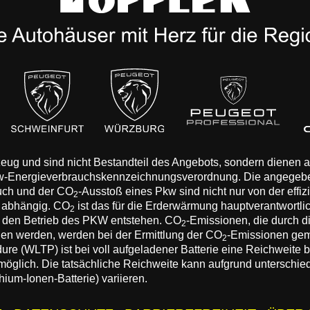
rzeug und sind nicht Bestandteil des Angebots, sondern dienen
Pkw-Energieverbrauchskennzeichnungsverordnung. Die angegeb
auch und der CO
-Ausstoß eines Pkw sind nicht nur von der effi
2
n abhängig. CO
ist das für die Erderwärmung hauptverantwortli
2
 den Betrieb des PKW entstehen. CO
-Emissionen, die durch d
2
eden werden, werden bei der Ermittlung der CO
-Emissionen gem
2
 (WLTP) ist bei voll aufgeladener Batterie eine Reichweite bis
 möglich. Die tatsächliche Reichweite kann aufgrund unterschie
hium-Ionen-Batterie) variieren.