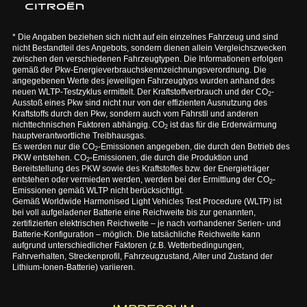
* Die Angaben beziehen sich nicht auf ein einzelnes Fahrzeug und sind
nicht Bestandteil des Angebots, sondern dienen allein Vergleichszwecken
zwischen den verschiedenen Fahrzeugtypen. Die Informationen erfolgen
gemäß der Pkw-Energieverbrauchskennzeichnungsverordnung. Die
angegebenen Werte des jeweiligen Fahrzeugtyps wurden anhand des
neuen WLTP-Testzyklus ermittelt. Der Kraftstoffverbrauch und der CO
-
2
Ausstoß eines Pkw sind nicht nur von der effizienten Ausnutzung des
Kraftstoffs durch den Pkw, sondern auch vom Fahrstil und anderen
nichttechnischen Faktoren abhängig. CO
ist das für die Erderwärmung
2
hauptverantwortliche Treibhausgas.
Es werden nur die CO
-Emissionen angegeben, die durch den Betrieb des
2
PKW entstehen. CO
-Emissionen, die durch die Produktion und
2
Bereitstellung des PKW sowie des Kraftstoffes bzw. der Energieträger
entstehen oder vermieden werden, werden bei der Ermittlung der CO
-
2
Emissionen gemäß WLTP nicht berücksichtigt.
Gemäß Worldwide Harmonised Light Vehicles Test Procedure (WLTP) ist
bei voll aufgeladener Batterie eine Reichweite bis zur genannten,
zertifizierten elektrischen Reichweite – je nach vorhandener Serien- und
Batterie-Konfiguration – möglich. Die tatsächliche Reichweite kann
aufgrund unterschiedlicher Faktoren (z.B. Wetterbedingungen,
Fahrverhalten, Streckenprofil, Fahrzeugzustand, Alter und Zustand der
Lithium-Ionen-Batterie) variieren.