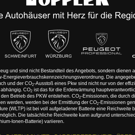
rzeug und sind nicht Bestandteil des Angebots, sondern dienen
Pkw-Energieverbrauchskennzeichnungsverordnung. Die angegeb
auch und der CO
-Ausstoß eines Pkw sind nicht nur von der effi
2
n abhängig. CO
ist das für die Erderwärmung hauptverantwortli
2
 den Betrieb des PKW entstehen. CO
-Emissionen, die durch d
2
eden werden, werden bei der Ermittlung der CO
-Emissionen gem
2
 (WLTP) ist bei voll aufgeladener Batterie eine Reichweite bis
 möglich. Die tatsächliche Reichweite kann aufgrund unterschie
hium-Ionen-Batterie) variieren.