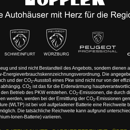
rzeug und sind nicht Bestandteil des Angebots, sondern dienen
Pkw-Energieverbrauchskennzeichnungsverordnung. Die angegeb
auch und der CO
-Ausstoß eines Pkw sind nicht nur von der effi
2
n abhängig. CO
ist das für die Erderwärmung hauptverantwortli
2
 den Betrieb des PKW entstehen. CO
-Emissionen, die durch d
2
eden werden, werden bei der Ermittlung der CO
-Emissionen gem
2
 (WLTP) ist bei voll aufgeladener Batterie eine Reichweite bis
 möglich. Die tatsächliche Reichweite kann aufgrund unterschie
hium-Ionen-Batterie) variieren.