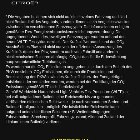
* Die Angaben beziehen sich nicht auf ein einzelnes Fahrzeug und sind
nicht Bestandteil des Angebots, sondern dienen allein Vergleichszwecken
zwischen den verschiedenen Fahrzeugtypen. Die Informationen erfolgen
gemäß der Pkw-Energieverbrauchskennzeichnungsverordnung. Die
angegebenen Werte des jeweiligen Fahrzeugtyps wurden anhand des
neuen WLTP-Testzyklus ermittelt. Der Kraftstoffverbrauch und der CO
-
2
Ausstoß eines Pkw sind nicht nur von der effizienten Ausnutzung des
Kraftstoffs durch den Pkw, sondern auch vom Fahrstil und anderen
nichttechnischen Faktoren abhängig. CO
ist das für die Erderwärmung
2
hauptverantwortliche Treibhausgas.
Es werden nur die CO
-Emissionen angegeben, die durch den Betrieb des
2
PKW entstehen. CO
-Emissionen, die durch die Produktion und
2
Bereitstellung des PKW sowie des Kraftstoffes bzw. der Energieträger
entstehen oder vermieden werden, werden bei der Ermittlung der CO
-
2
Emissionen gemäß WLTP nicht berücksichtigt.
Gemäß Worldwide Harmonised Light Vehicles Test Procedure (WLTP) ist
bei voll aufgeladener Batterie eine Reichweite bis zur genannten,
zertifizierten elektrischen Reichweite – je nach vorhandener Serien- und
Batterie-Konfiguration – möglich. Die tatsächliche Reichweite kann
aufgrund unterschiedlicher Faktoren (z.B. Wetterbedingungen,
Fahrverhalten, Streckenprofil, Fahrzeugzustand, Alter und Zustand der
Lithium-Ionen-Batterie) variieren.