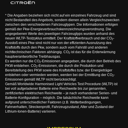
* Die Angaben beziehen sich nicht auf ein einzelnes Fahrzeug und sind
nicht Bestandteil des Angebots, sondern dienen allein Vergleichszwecken
zwischen den verschiedenen Fahrzeugtypen. Die Informationen erfolgen
gemäß der Pkw-Energieverbrauchskennzeichnungsverordnung. Die
angegebenen Werte des jeweiligen Fahrzeugtyps wurden anhand des
neuen WLTP-Testzyklus ermittelt. Der Kraftstoffverbrauch und der CO
-
2
Ausstoß eines Pkw sind nicht nur von der effizienten Ausnutzung des
Kraftstoffs durch den Pkw, sondern auch vom Fahrstil und anderen
nichttechnischen Faktoren abhängig. CO
ist das für die Erderwärmung
2
hauptverantwortliche Treibhausgas.
Es werden nur die CO
-Emissionen angegeben, die durch den Betrieb des
2
PKW entstehen. CO
-Emissionen, die durch die Produktion und
2
Bereitstellung des PKW sowie des Kraftstoffes bzw. der Energieträger
entstehen oder vermieden werden, werden bei der Ermittlung der CO
-
2
Emissionen gemäß WLTP nicht berücksichtigt.
Gemäß Worldwide Harmonised Light Vehicles Test Procedure (WLTP) ist
bei voll aufgeladener Batterie eine Reichweite bis zur genannten,
zertifizierten elektrischen Reichweite – je nach vorhandener Serien- und
Batterie-Konfiguration – möglich. Die tatsächliche Reichweite kann
aufgrund unterschiedlicher Faktoren (z.B. Wetterbedingungen,
Fahrverhalten, Streckenprofil, Fahrzeugzustand, Alter und Zustand der
Lithium-Ionen-Batterie) variieren.