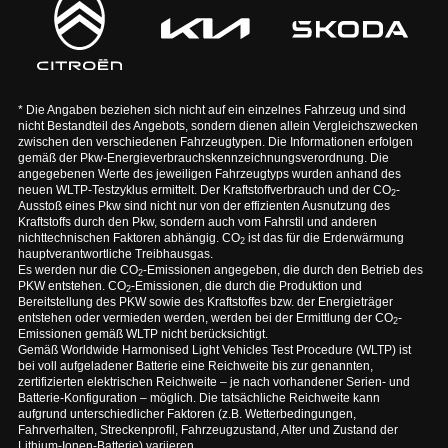
* Die Angaben beziehen sich nicht auf ein einzelnes Fahrzeug und sind
nicht Bestandteil des Angebots, sondern dienen allein Vergleichszwecken
zwischen den verschiedenen Fahrzeugtypen. Die Informationen erfolgen
gemäß der Pkw-Energieverbrauchskennzeichnungsverordnung. Die
angegebenen Werte des jeweiligen Fahrzeugtyps wurden anhand des
neuen WLTP-Testzyklus ermittelt. Der Kraftstoffverbrauch und der CO
-
2
Ausstoß eines Pkw sind nicht nur von der effizienten Ausnutzung des
Kraftstoffs durch den Pkw, sondern auch vom Fahrstil und anderen
nichttechnischen Faktoren abhängig. CO
ist das für die Erderwärmung
2
hauptverantwortliche Treibhausgas.
Es werden nur die CO
-Emissionen angegeben, die durch den Betrieb des
2
PKW entstehen. CO
-Emissionen, die durch die Produktion und
2
Bereitstellung des PKW sowie des Kraftstoffes bzw. der Energieträger
entstehen oder vermieden werden, werden bei der Ermittlung der CO
-
2
Emissionen gemäß WLTP nicht berücksichtigt.
Gemäß Worldwide Harmonised Light Vehicles Test Procedure (WLTP) ist
bei voll aufgeladener Batterie eine Reichweite bis zur genannten,
zertifizierten elektrischen Reichweite – je nach vorhandener Serien- und
Batterie-Konfiguration – möglich. Die tatsächliche Reichweite kann
aufgrund unterschiedlicher Faktoren (z.B. Wetterbedingungen,
Fahrverhalten, Streckenprofil, Fahrzeugzustand, Alter und Zustand der
Lithium-Ionen-Batterie) variieren.