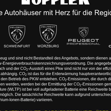
rzeug und sind nicht Bestandteil des Angebots, sondern dienen
Pkw-Energieverbrauchskennzeichnungsverordnung. Die angegeb
auch und der CO
-Ausstoß eines Pkw sind nicht nur von der effi
2
n abhängig. CO
ist das für die Erderwärmung hauptverantwortli
2
 den Betrieb des PKW entstehen. CO
-Emissionen, die durch d
2
eden werden, werden bei der Ermittlung der CO
-Emissionen gem
2
 (WLTP) ist bei voll aufgeladener Batterie eine Reichweite bis
 möglich. Die tatsächliche Reichweite kann aufgrund unterschie
hium-Ionen-Batterie) variieren.