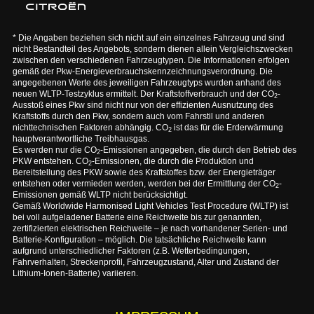
* Die Angaben beziehen sich nicht auf ein einzelnes Fahrzeug und sind
nicht Bestandteil des Angebots, sondern dienen allein Vergleichszwecken
zwischen den verschiedenen Fahrzeugtypen. Die Informationen erfolgen
gemäß der Pkw-Energieverbrauchskennzeichnungsverordnung. Die
angegebenen Werte des jeweiligen Fahrzeugtyps wurden anhand des
neuen WLTP-Testzyklus ermittelt. Der Kraftstoffverbrauch und der CO
-
2
Ausstoß eines Pkw sind nicht nur von der effizienten Ausnutzung des
Kraftstoffs durch den Pkw, sondern auch vom Fahrstil und anderen
nichttechnischen Faktoren abhängig. CO
ist das für die Erderwärmung
2
hauptverantwortliche Treibhausgas.
Es werden nur die CO
-Emissionen angegeben, die durch den Betrieb des
2
PKW entstehen. CO
-Emissionen, die durch die Produktion und
2
Bereitstellung des PKW sowie des Kraftstoffes bzw. der Energieträger
entstehen oder vermieden werden, werden bei der Ermittlung der CO
-
2
Emissionen gemäß WLTP nicht berücksichtigt.
Gemäß Worldwide Harmonised Light Vehicles Test Procedure (WLTP) ist
bei voll aufgeladener Batterie eine Reichweite bis zur genannten,
zertifizierten elektrischen Reichweite – je nach vorhandener Serien- und
Batterie-Konfiguration – möglich. Die tatsächliche Reichweite kann
aufgrund unterschiedlicher Faktoren (z.B. Wetterbedingungen,
Fahrverhalten, Streckenprofil, Fahrzeugzustand, Alter und Zustand der
Lithium-Ionen-Batterie) variieren.