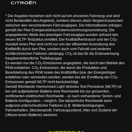
* Die Angaben beziehen sich nicht auf ein einzelnes Fahrzeug und sind
nicht Bestandteil des Angebots, sondern dienen allein Vergleichszwecken
zwischen den verschiedenen Fahrzeugtypen. Die Informationen erfolgen
gemäß der Pkw-Energieverbrauchskennzeichnungsverordnung. Die
angegebenen Werte des jeweiligen Fahrzeugtyps wurden anhand des
neuen WLTP-Testzyklus ermittelt. Der Kraftstoffverbrauch und der CO
-
2
Ausstoß eines Pkw sind nicht nur von der effizienten Ausnutzung des
Kraftstoffs durch den Pkw, sondern auch vom Fahrstil und anderen
nichttechnischen Faktoren abhängig. CO
ist das für die Erderwärmung
2
hauptverantwortliche Treibhausgas.
Es werden nur die CO
-Emissionen angegeben, die durch den Betrieb des
2
PKW entstehen. CO
-Emissionen, die durch die Produktion und
2
Bereitstellung des PKW sowie des Kraftstoffes bzw. der Energieträger
entstehen oder vermieden werden, werden bei der Ermittlung der CO
-
2
Emissionen gemäß WLTP nicht berücksichtigt.
Gemäß Worldwide Harmonised Light Vehicles Test Procedure (WLTP) ist
bei voll aufgeladener Batterie eine Reichweite bis zur genannten,
zertifizierten elektrischen Reichweite – je nach vorhandener Serien- und
Batterie-Konfiguration – möglich. Die tatsächliche Reichweite kann
aufgrund unterschiedlicher Faktoren (z.B. Wetterbedingungen,
Fahrverhalten, Streckenprofil, Fahrzeugzustand, Alter und Zustand der
Lithium-Ionen-Batterie) variieren.