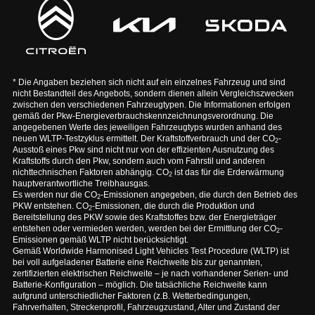
* Die Angaben beziehen sich nicht auf ein einzelnes Fahrzeug und sind
nicht Bestandteil des Angebots, sondern dienen allein Vergleichszwecken
zwischen den verschiedenen Fahrzeugtypen. Die Informationen erfolgen
gemäß der Pkw-Energieverbrauchskennzeichnungsverordnung. Die
angegebenen Werte des jeweiligen Fahrzeugtyps wurden anhand des
neuen WLTP-Testzyklus ermittelt. Der Kraftstoffverbrauch und der CO
-
2
Ausstoß eines Pkw sind nicht nur von der effizienten Ausnutzung des
Kraftstoffs durch den Pkw, sondern auch vom Fahrstil und anderen
nichttechnischen Faktoren abhängig. CO
ist das für die Erderwärmung
2
hauptverantwortliche Treibhausgas.
Es werden nur die CO
-Emissionen angegeben, die durch den Betrieb des
2
PKW entstehen. CO
-Emissionen, die durch die Produktion und
2
Bereitstellung des PKW sowie des Kraftstoffes bzw. der Energieträger
entstehen oder vermieden werden, werden bei der Ermittlung der CO
-
2
Emissionen gemäß WLTP nicht berücksichtigt.
Gemäß Worldwide Harmonised Light Vehicles Test Procedure (WLTP) ist
bei voll aufgeladener Batterie eine Reichweite bis zur genannten,
zertifizierten elektrischen Reichweite – je nach vorhandener Serien- und
Batterie-Konfiguration – möglich. Die tatsächliche Reichweite kann
aufgrund unterschiedlicher Faktoren (z.B. Wetterbedingungen,
Fahrverhalten, Streckenprofil, Fahrzeugzustand, Alter und Zustand der