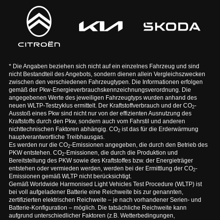
* Die Angaben beziehen sich nicht auf ein einzelnes Fahrzeug und sind
nicht Bestandteil des Angebots, sondern dienen allein Vergleichszwecken
zwischen den verschiedenen Fahrzeugtypen. Die Informationen erfolgen
gemäß der Pkw-Energieverbrauchskennzeichnungsverordnung. Die
angegebenen Werte des jeweiligen Fahrzeugtyps wurden anhand des
neuen WLTP-Testzyklus ermittelt. Der Kraftstoffverbrauch und der CO
-
2
Ausstoß eines Pkw sind nicht nur von der effizienten Ausnutzung des
Kraftstoffs durch den Pkw, sondern auch vom Fahrstil und anderen
nichttechnischen Faktoren abhängig. CO
ist das für die Erderwärmung
2
hauptverantwortliche Treibhausgas.
Es werden nur die CO
-Emissionen angegeben, die durch den Betrieb des
2
PKW entstehen. CO
-Emissionen, die durch die Produktion und
2
Bereitstellung des PKW sowie des Kraftstoffes bzw. der Energieträger
entstehen oder vermieden werden, werden bei der Ermittlung der CO
-
2
Emissionen gemäß WLTP nicht berücksichtigt.
Gemäß Worldwide Harmonised Light Vehicles Test Procedure (WLTP) ist
bei voll aufgeladener Batterie eine Reichweite bis zur genannten,
zertifizierten elektrischen Reichweite – je nach vorhandener Serien- und
Batterie-Konfiguration – möglich. Die tatsächliche Reichweite kann
aufgrund unterschiedlicher Faktoren (z.B. Wetterbedingungen,