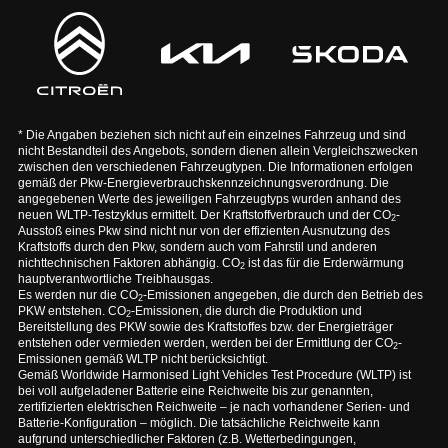
* Die Angaben beziehen sich nicht auf ein einzelnes Fahrzeug und sind
nicht Bestandteil des Angebots, sondern dienen allein Vergleichszwecken
zwischen den verschiedenen Fahrzeugtypen. Die Informationen erfolgen
gemäß der Pkw-Energieverbrauchskennzeichnungsverordnung. Die
angegebenen Werte des jeweiligen Fahrzeugtyps wurden anhand des
neuen WLTP-Testzyklus ermittelt. Der Kraftstoffverbrauch und der CO
-
2
Ausstoß eines Pkw sind nicht nur von der effizienten Ausnutzung des
Kraftstoffs durch den Pkw, sondern auch vom Fahrstil und anderen
nichttechnischen Faktoren abhängig. CO
ist das für die Erderwärmung
2
hauptverantwortliche Treibhausgas.
Es werden nur die CO
-Emissionen angegeben, die durch den Betrieb des
2
PKW entstehen. CO
-Emissionen, die durch die Produktion und
2
Bereitstellung des PKW sowie des Kraftstoffes bzw. der Energieträger
entstehen oder vermieden werden, werden bei der Ermittlung der CO
-
2
Emissionen gemäß WLTP nicht berücksichtigt.
Gemäß Worldwide Harmonised Light Vehicles Test Procedure (WLTP) ist
bei voll aufgeladener Batterie eine Reichweite bis zur genannten,
zertifizierten elektrischen Reichweite – je nach vorhandener Serien- und
Batterie-Konfiguration – möglich. Die tatsächliche Reichweite kann
aufgrund unterschiedlicher Faktoren (z.B. Wetterbedingungen,