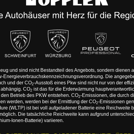
rzeug und sind nicht Bestandteil des Angebots, sondern dienen
Pkw-Energieverbrauchskennzeichnungsverordnung. Die angegeb
auch und der CO
-Ausstoß eines Pkw sind nicht nur von der effi
2
n abhängig. CO
ist das für die Erderwärmung hauptverantwortli
2
 den Betrieb des PKW entstehen. CO
-Emissionen, die durch d
2
eden werden, werden bei der Ermittlung der CO
-Emissionen gem
2
 (WLTP) ist bei voll aufgeladener Batterie eine Reichweite bis
 möglich. Die tatsächliche Reichweite kann aufgrund unterschie
hium-Ionen-Batterie) variieren.