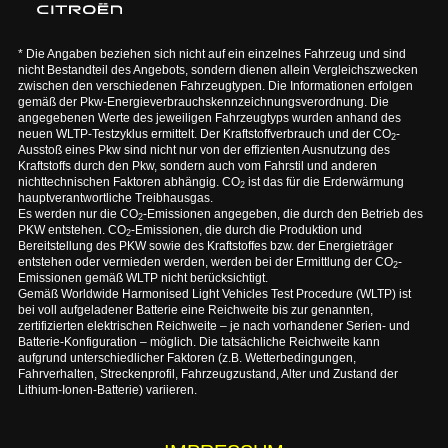
* Die Angaben beziehen sich nicht auf ein einzelnes Fahrzeug und sind
nicht Bestandteil des Angebots, sondern dienen allein Vergleichszwecken
zwischen den verschiedenen Fahrzeugtypen. Die Informationen erfolgen
gemäß der Pkw-Energieverbrauchskennzeichnungsverordnung. Die
angegebenen Werte des jeweiligen Fahrzeugtyps wurden anhand des
neuen WLTP-Testzyklus ermittelt. Der Kraftstoffverbrauch und der CO
-
2
Ausstoß eines Pkw sind nicht nur von der effizienten Ausnutzung des
Kraftstoffs durch den Pkw, sondern auch vom Fahrstil und anderen
nichttechnischen Faktoren abhängig. CO
ist das für die Erderwärmung
2
hauptverantwortliche Treibhausgas.
Es werden nur die CO
-Emissionen angegeben, die durch den Betrieb des
2
PKW entstehen. CO
-Emissionen, die durch die Produktion und
2
Bereitstellung des PKW sowie des Kraftstoffes bzw. der Energieträger
entstehen oder vermieden werden, werden bei der Ermittlung der CO
-
2
Emissionen gemäß WLTP nicht berücksichtigt.
Gemäß Worldwide Harmonised Light Vehicles Test Procedure (WLTP) ist
bei voll aufgeladener Batterie eine Reichweite bis zur genannten,
zertifizierten elektrischen Reichweite – je nach vorhandener Serien- und
Batterie-Konfiguration – möglich. Die tatsächliche Reichweite kann
aufgrund unterschiedlicher Faktoren (z.B. Wetterbedingungen,
Fahrverhalten, Streckenprofil, Fahrzeugzustand, Alter und Zustand der
Lithium-Ionen-Batterie) variieren.