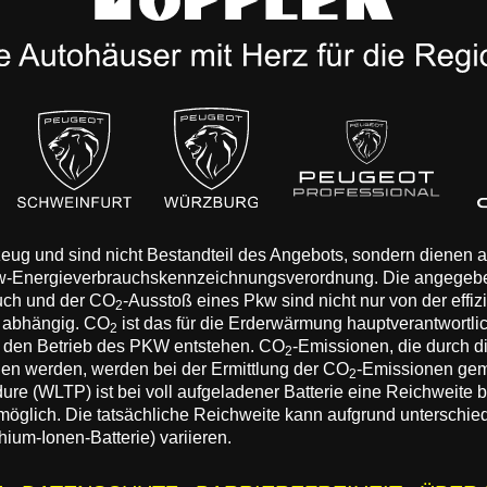
rzeug und sind nicht Bestandteil des Angebots, sondern dienen
Pkw-Energieverbrauchskennzeichnungsverordnung. Die angegeb
auch und der CO
-Ausstoß eines Pkw sind nicht nur von der effi
2
n abhängig. CO
ist das für die Erderwärmung hauptverantwortli
2
 den Betrieb des PKW entstehen. CO
-Emissionen, die durch d
2
eden werden, werden bei der Ermittlung der CO
-Emissionen gem
2
 (WLTP) ist bei voll aufgeladener Batterie eine Reichweite bis
 möglich. Die tatsächliche Reichweite kann aufgrund unterschie
hium-Ionen-Batterie) variieren.