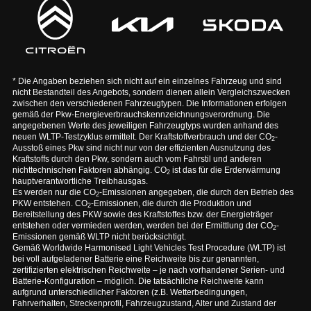
* Die Angaben beziehen sich nicht auf ein einzelnes Fahrzeug und sind
nicht Bestandteil des Angebots, sondern dienen allein Vergleichszwecken
zwischen den verschiedenen Fahrzeugtypen. Die Informationen erfolgen
gemäß der Pkw-Energieverbrauchskennzeichnungsverordnung. Die
angegebenen Werte des jeweiligen Fahrzeugtyps wurden anhand des
neuen WLTP-Testzyklus ermittelt. Der Kraftstoffverbrauch und der CO
-
2
Ausstoß eines Pkw sind nicht nur von der effizienten Ausnutzung des
Kraftstoffs durch den Pkw, sondern auch vom Fahrstil und anderen
nichttechnischen Faktoren abhängig. CO
ist das für die Erderwärmung
2
hauptverantwortliche Treibhausgas.
Es werden nur die CO
-Emissionen angegeben, die durch den Betrieb des
2
PKW entstehen. CO
-Emissionen, die durch die Produktion und
2
Bereitstellung des PKW sowie des Kraftstoffes bzw. der Energieträger
entstehen oder vermieden werden, werden bei der Ermittlung der CO
-
2
Emissionen gemäß WLTP nicht berücksichtigt.
Gemäß Worldwide Harmonised Light Vehicles Test Procedure (WLTP) ist
bei voll aufgeladener Batterie eine Reichweite bis zur genannten,
zertifizierten elektrischen Reichweite – je nach vorhandener Serien- und
Batterie-Konfiguration – möglich. Die tatsächliche Reichweite kann
aufgrund unterschiedlicher Faktoren (z.B. Wetterbedingungen,
Fahrverhalten, Streckenprofil, Fahrzeugzustand, Alter und Zustand der