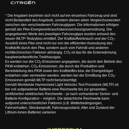
* Die Angaben beziehen sich nicht auf ein einzelnes Fahrzeug und sind
nicht Bestandteil des Angebots, sondern dienen allein Vergleichszwecken
zwischen den verschiedenen Fahrzeugtypen. Die Informationen erfolgen
gemäß der Pkw-Energieverbrauchskennzeichnungsverordnung. Die
angegebenen Werte des jeweiligen Fahrzeugtyps wurden anhand des
neuen WLTP-Testzyklus ermittelt. Der Kraftstoffverbrauch und der CO
-
2
Ausstoß eines Pkw sind nicht nur von der effizienten Ausnutzung des
Kraftstoffs durch den Pkw, sondern auch vom Fahrstil und anderen
nichttechnischen Faktoren abhängig. CO
ist das für die Erderwärmung
2
hauptverantwortliche Treibhausgas.
Es werden nur die CO
-Emissionen angegeben, die durch den Betrieb des
2
PKW entstehen. CO
-Emissionen, die durch die Produktion und
2
Bereitstellung des PKW sowie des Kraftstoffes bzw. der Energieträger
entstehen oder vermieden werden, werden bei der Ermittlung der CO
-
2
Emissionen gemäß WLTP nicht berücksichtigt.
Gemäß Worldwide Harmonised Light Vehicles Test Procedure (WLTP) ist
bei voll aufgeladener Batterie eine Reichweite bis zur genannten,
zertifizierten elektrischen Reichweite – je nach vorhandener Serien- und
Batterie-Konfiguration – möglich. Die tatsächliche Reichweite kann
aufgrund unterschiedlicher Faktoren (z.B. Wetterbedingungen,
Fahrverhalten, Streckenprofil, Fahrzeugzustand, Alter und Zustand der
Lithium-Ionen-Batterie) variieren.