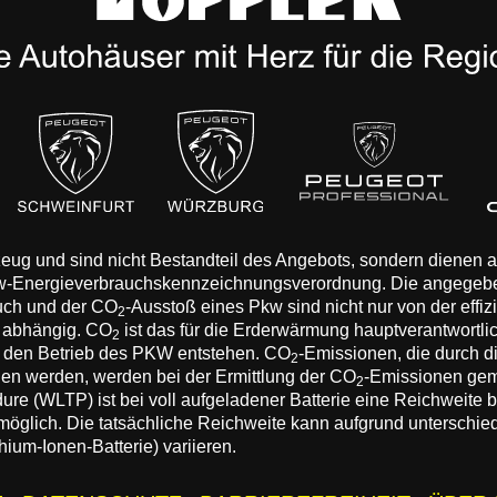
rzeug und sind nicht Bestandteil des Angebots, sondern dienen
Pkw-Energieverbrauchskennzeichnungsverordnung. Die angegeb
auch und der CO
-Ausstoß eines Pkw sind nicht nur von der effi
2
n abhängig. CO
ist das für die Erderwärmung hauptverantwortli
2
 den Betrieb des PKW entstehen. CO
-Emissionen, die durch d
2
eden werden, werden bei der Ermittlung der CO
-Emissionen gem
2
 (WLTP) ist bei voll aufgeladener Batterie eine Reichweite bis
 möglich. Die tatsächliche Reichweite kann aufgrund unterschie
hium-Ionen-Batterie) variieren.