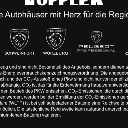
rzeug und sind nicht Bestandteil des Angebots, sondern dienen
Pkw-Energieverbrauchskennzeichnungsverordnung. Die angegeb
auch und der CO
-Ausstoß eines Pkw sind nicht nur von der effi
2
n abhängig. CO
ist das für die Erderwärmung hauptverantwortli
2
 den Betrieb des PKW entstehen. CO
-Emissionen, die durch d
2
eden werden, werden bei der Ermittlung der CO
-Emissionen gem
2
 (WLTP) ist bei voll aufgeladener Batterie eine Reichweite bis
 möglich. Die tatsächliche Reichweite kann aufgrund unterschie
hium-Ionen-Batterie) variieren.