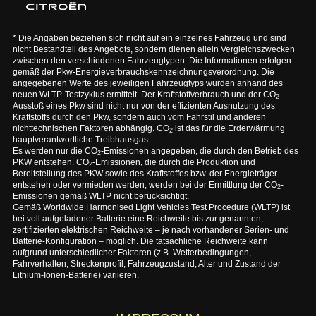
* Die Angaben beziehen sich nicht auf ein einzelnes Fahrzeug und sind
nicht Bestandteil des Angebots, sondern dienen allein Vergleichszwecken
zwischen den verschiedenen Fahrzeugtypen. Die Informationen erfolgen
gemäß der Pkw-Energieverbrauchskennzeichnungsverordnung. Die
angegebenen Werte des jeweiligen Fahrzeugtyps wurden anhand des
neuen WLTP-Testzyklus ermittelt. Der Kraftstoffverbrauch und der CO
-
2
Ausstoß eines Pkw sind nicht nur von der effizienten Ausnutzung des
Kraftstoffs durch den Pkw, sondern auch vom Fahrstil und anderen
nichttechnischen Faktoren abhängig. CO
ist das für die Erderwärmung
2
hauptverantwortliche Treibhausgas.
Es werden nur die CO
-Emissionen angegeben, die durch den Betrieb des
2
PKW entstehen. CO
-Emissionen, die durch die Produktion und
2
Bereitstellung des PKW sowie des Kraftstoffes bzw. der Energieträger
entstehen oder vermieden werden, werden bei der Ermittlung der CO
-
2
Emissionen gemäß WLTP nicht berücksichtigt.
Gemäß Worldwide Harmonised Light Vehicles Test Procedure (WLTP) ist
bei voll aufgeladener Batterie eine Reichweite bis zur genannten,
zertifizierten elektrischen Reichweite – je nach vorhandener Serien- und
Batterie-Konfiguration – möglich. Die tatsächliche Reichweite kann
aufgrund unterschiedlicher Faktoren (z.B. Wetterbedingungen,
Fahrverhalten, Streckenprofil, Fahrzeugzustand, Alter und Zustand der
Lithium-Ionen-Batterie) variieren.