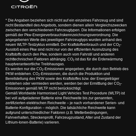
* Die Angaben beziehen sich nicht auf ein einzelnes Fahrzeug und sind
nicht Bestandteil des Angebots, sondern dienen allein Vergleichszwecken
zwischen den verschiedenen Fahrzeugtypen. Die Informationen erfolgen
gemäß der Pkw-Energieverbrauchskennzeichnungsverordnung. Die
angegebenen Werte des jeweiligen Fahrzeugtyps wurden anhand des
neuen WLTP-Testzyklus ermittelt. Der Kraftstoffverbrauch und der CO
-
2
Ausstoß eines Pkw sind nicht nur von der effizienten Ausnutzung des
Kraftstoffs durch den Pkw, sondern auch vom Fahrstil und anderen
nichttechnischen Faktoren abhängig. CO
ist das für die Erderwärmung
2
hauptverantwortliche Treibhausgas.
Es werden nur die CO
-Emissionen angegeben, die durch den Betrieb des
2
PKW entstehen. CO
-Emissionen, die durch die Produktion und
2
Bereitstellung des PKW sowie des Kraftstoffes bzw. der Energieträger
entstehen oder vermieden werden, werden bei der Ermittlung der CO
-
2
Emissionen gemäß WLTP nicht berücksichtigt.
Gemäß Worldwide Harmonised Light Vehicles Test Procedure (WLTP) ist
bei voll aufgeladener Batterie eine Reichweite bis zur genannten,
zertifizierten elektrischen Reichweite – je nach vorhandener Serien- und
Batterie-Konfiguration – möglich. Die tatsächliche Reichweite kann
aufgrund unterschiedlicher Faktoren (z.B. Wetterbedingungen,
Fahrverhalten, Streckenprofil, Fahrzeugzustand, Alter und Zustand der
Lithium-Ionen-Batterie) variieren.