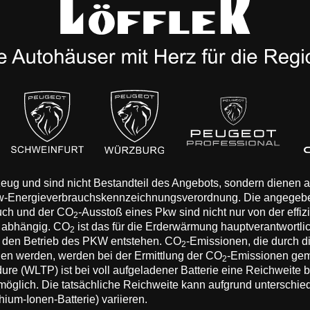
rzeug und sind nicht Bestandteil des Angebots, sondern dienen
Pkw-Energieverbrauchskennzeichnungsverordnung. Die angegeb
auch und der CO
-Ausstoß eines Pkw sind nicht nur von der effi
2
n abhängig. CO
ist das für die Erderwärmung hauptverantwortli
2
 den Betrieb des PKW entstehen. CO
-Emissionen, die durch d
2
eden werden, werden bei der Ermittlung der CO
-Emissionen gem
2
 (WLTP) ist bei voll aufgeladener Batterie eine Reichweite bis
 möglich. Die tatsächliche Reichweite kann aufgrund unterschie
hium-Ionen-Batterie) variieren.