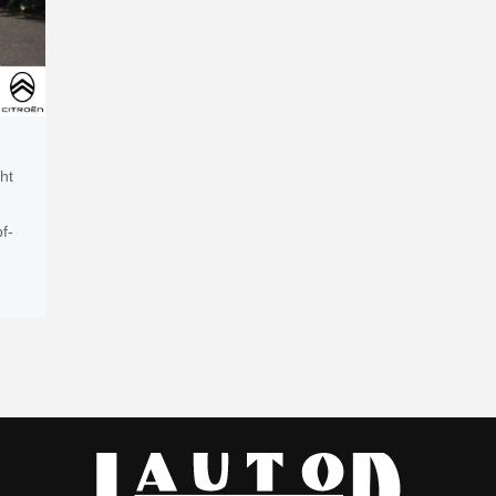
ht
f-