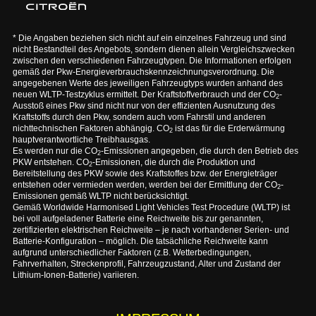
* Die Angaben beziehen sich nicht auf ein einzelnes Fahrzeug und sind
nicht Bestandteil des Angebots, sondern dienen allein Vergleichszwecken
zwischen den verschiedenen Fahrzeugtypen. Die Informationen erfolgen
gemäß der Pkw-Energieverbrauchskennzeichnungsverordnung. Die
angegebenen Werte des jeweiligen Fahrzeugtyps wurden anhand des
neuen WLTP-Testzyklus ermittelt. Der Kraftstoffverbrauch und der CO
-
2
Ausstoß eines Pkw sind nicht nur von der effizienten Ausnutzung des
Kraftstoffs durch den Pkw, sondern auch vom Fahrstil und anderen
nichttechnischen Faktoren abhängig. CO
ist das für die Erderwärmung
2
hauptverantwortliche Treibhausgas.
Es werden nur die CO
-Emissionen angegeben, die durch den Betrieb des
2
PKW entstehen. CO
-Emissionen, die durch die Produktion und
2
Bereitstellung des PKW sowie des Kraftstoffes bzw. der Energieträger
entstehen oder vermieden werden, werden bei der Ermittlung der CO
-
2
Emissionen gemäß WLTP nicht berücksichtigt.
Gemäß Worldwide Harmonised Light Vehicles Test Procedure (WLTP) ist
bei voll aufgeladener Batterie eine Reichweite bis zur genannten,
zertifizierten elektrischen Reichweite – je nach vorhandener Serien- und
Batterie-Konfiguration – möglich. Die tatsächliche Reichweite kann
aufgrund unterschiedlicher Faktoren (z.B. Wetterbedingungen,
Fahrverhalten, Streckenprofil, Fahrzeugzustand, Alter und Zustand der
Lithium-Ionen-Batterie) variieren.